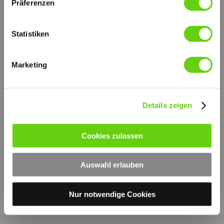
Präferenzen
Druckversion
|
Sitemap
Login
© by hydraulik4u -
Webansicht
Statistiken
ÄNDERUNGEN VORBEHALTEN
- MODIFICATIONS RESERVED
WITHOUT PRIOR NOTICE
Marketing
Details zeigen
Cookies zulassen
Auswahl erlauben
Nur notwendige Cookies