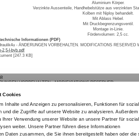
Aluminium Körper.
Verzinkte Aussenteile, Handhebelstütze aus verzinkten St
Kolben mit Niploy behandelt.
Mit Ablass Hebel.
Mit Druckbegrenzungsventil.
Montage in-Linie.
Fördervolumen: 2,5 cc.
 technische Informationen (PDF)
ydraulik4u - ÄNDERUNGEN VORBEHALTEN. MODIFICATIONS RESERVED 
2,5-l-byb.pdf
ument [247.3 KB]
ap
NDERUNGEN VORBEHALTEN - MODIFICATIONS RESERVED
CE
t Cookies
 Inhalte und Anzeigen zu personalisieren, Funktionen für sozia
 und die Zugriffe auf unsere Website zu analysieren. Außerdem
u Ihrer Verwendung unserer Website an unsere Partner für sozia
sen weiter. Unsere Partner führen diese Informationen
en Daten zusammen, die Sie ihnen bereitgestellt haben oder die 