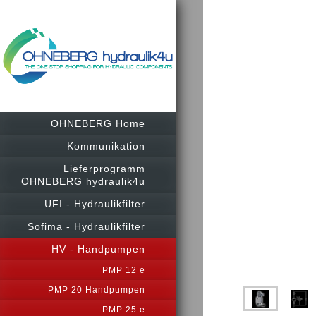
OHNEBERG Home
Kommunikation
Lieferprogramm
OHNEBERG hydraulik4u
UFI - Hydraulikfilter
Sofima - Hydraulikfilter
HV - Handpumpen
PMP 12 e
PMP 20 Handpumpen
PMP 25 e