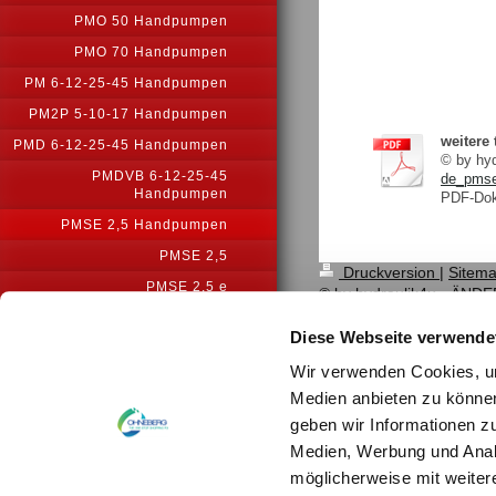
PMO 50 Handpumpen
PMO 70 Handpumpen
PM 6-12-25-45 Handpumpen
PM2P 5-10-17 Handpumpen
weitere
PMD 6-12-25-45 Handpumpen
© by h
PMDVB 6-12-25-45
de_pmse-
Handpumpen
PDF-Dok
PMSE 2,5 Handpumpen
PMSE 2,5
Druckversion
|
Sitem
PMSE 2,5 e
© by hydraulik4u - Ä
WITHOUT PRIOR NOTI
PMSE 2,5 L
Diese Webseite verwende
PMSE 2,5 byB
Wir verwenden Cookies, um
PMSE 2,5 L-byB
Medien anbieten zu können
PMSE 2,5 byB-e
geben wir Informationen z
PMSE 8-15 Handpumpen
Medien, Werbung und Analy
PMSE 20-30-40 Handpumpen
möglicherweise mit weiter