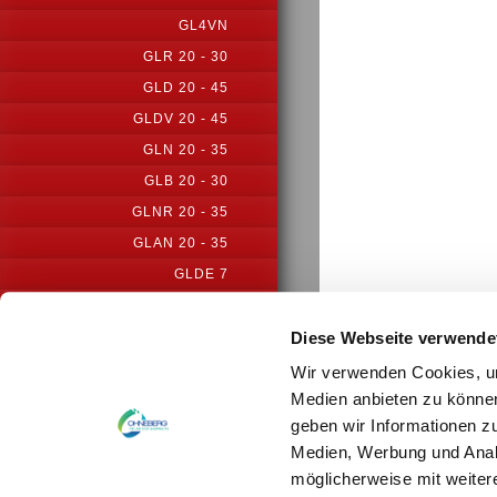
GL4VN
GLR 20 - 30
GLD 20 - 45
GLDV 20 - 45
GLN 20 - 35
GLB 20 - 30
GLNR 20 - 35
GLAN 20 - 35
GLDE 7
GLDE 25-INC
Diese Webseite verwende
PM 22
Druckversion
|
Sitem
PMS 31
Wir verwenden Cookies, um
© by hydraulik4u - Ä
WITHOUT PRIOR NOTI
Medien anbieten zu können
GLS-S1
geben wir Informationen z
GLS25-S1-VM
Medien, Werbung und Analy
GLSE20-ICN
möglicherweise mit weiter
GLAPN