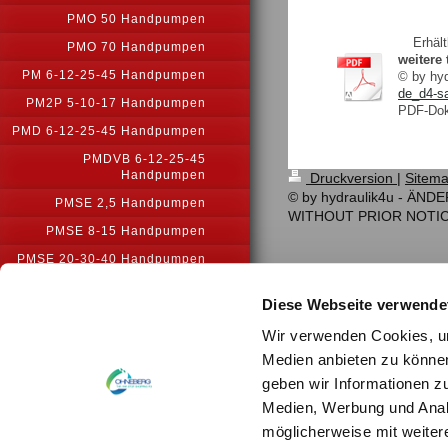
PMO 50 Handpumpen
Erhält
PMO 70 Handpumpen
weitere
PM 6-12-25-45 Handpumpen
© by h
de_d4-sa
PM2P 5-10-17 Handpumpen
PDF-Dok
PMD 6-12-25-45 Handpumpen
PMDVB 6-12-25-45
Handpumpen
Druckversion
|
Sitem
© by hydraulik4u - Ä
PMSE 2,5 Handpumpen
WITHOUT PRIOR NOTI
PMSE 8-15 Handpumpen
PMSE 20-30-40 Handpumpen
PM2V 2-10 Handpumpe
Diese Webseite verwende
PM2V 5-50 Handpumpe
Wir verwenden Cookies, um
PM2V 5-80 Handpumpen
Medien anbieten zu können
PMSEC 5 Handpumpe
geben wir Informationen z
PMSEC 7,5 Handpumpe
Medien, Werbung und Analy
PPSE Fußpedalpumpen
möglicherweise mit weiter