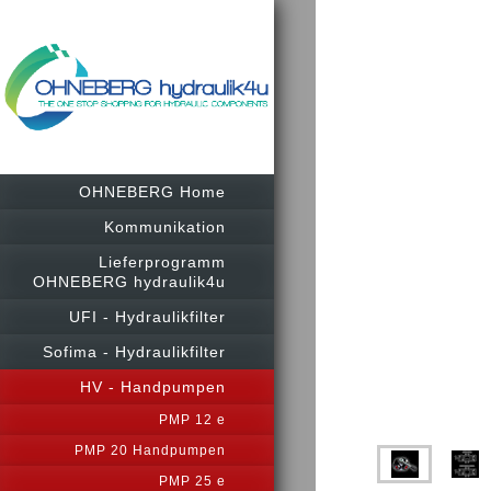
OHNEBERG Home
Kommunikation
Lieferprogramm
OHNEBERG hydraulik4u
UFI - Hydraulikfilter
Sofima - Hydraulikfilter
HV - Handpumpen
PMP 12 e
PMP 20 Handpumpen
PMP 25 e