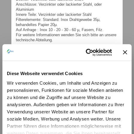
Anschlüsse: Verzinkter oder lackierter Stahl, oder
Aluminium
Innere Teile: Verzinkter oder lackierter Stahl
Filterelemente: Standard: Inox Drahtgewebe 35µ,
behandeltes Papier 20µ.
Auf Anfrage : Inox 10 - 20 - 30 - 60 µ, Fasern, Filz.
Für weitere Informationen wenden Sie sich bitte an unsere
technische Abteilung.
weitere technische Informationen (PDF)
CBF-FA
© by hydraulik4u - ÄNDERUNGEN
VORBEHALTEN. MODIFICATIONS
RESERVED WITHOUT PRIOR NOTICE.
Diese Webseite verwendet Cookies
Ufi-Sofima_HYD_Catalogo_2018_CBF-FA_Web.
[...]
Wir verwenden Cookies, um Inhalte und Anzeigen zu
PDF-Dokument [578.9 KB]
personalisieren, Funktionen für soziale Medien anbieten
weitere technische Informationen (PDF)
CBS-SAB
zu können und die Zugriffe auf unsere Website zu
© by hydraulik4u - ÄNDERUNGEN
analysieren. Außerdem geben wir Informationen zu Ihrer
VORBEHALTEN. MODIFICATIONS
RESERVED WITHOUT PRIOR NOTICE.
Verwendung unserer Website an unsere Partner für
Ufi-Sofima_HYD_Catalogo_2018_CBS-
soziale Medien, Werbung und Analysen weiter. Unsere
SAB_Web[...]
Partner führen diese Informationen möglicherweise mit
PDF-Dokument [667.8 KB]
weitere technische Informationen (PDF)
weiteren Daten zusammen, die Sie ihnen bereitgestellt