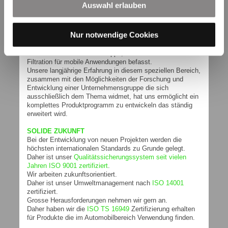
Durchflusswiderstand gegen Volumenstrom
Auswahl erlauben
ISO 16889:
Multipass Test
Nur notwendige Cookies
SOLIDE BASIS
SOFIMA HYDRAULIC FILTERS ist das Unternehmen
innerhalb der UFI Filters Gruppe, dass sich mit der
Filtration für mobile Anwendungen befasst.
Unsere langjährige Erfahrung in diesem speziellen Bereich,
zusammen mit den Möglichkeiten der Forschung und
Entwicklung einer Unternehmensgruppe die sich
ausschließlich dem Thema widmet, hat uns ermöglicht ein
komplettes Produktprogramm zu entwickeln das ständig
erweitert wird.
SOLIDE ZUKUNFT
Bei der Entwicklung von neuen Projekten werden die
höchsten internationalen Standards zu Grunde gelegt.
Daher ist unser
Qualitätssicherungssystem seit vielen
Jahren ISO 9001 zertifiziert
.
Wir arbeiten zukunftsorientiert.
Daher ist unser Umweltmanagement nach
ISO 14001
zertifiziert.
Grosse Herausforderungen nehmen wir gern an.
Daher haben wir die
ISO TS 16949
Zertifizierung erhalten
für Produkte die im Automobilbereich Verwendung finden.