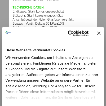
TECHNISCHE DATEN:
Endkappe: Stahl korrosionsgeschützt
Stützrohr: Stahl korrosionsgeschützt
Anschlußgewinde: Nylon-Glasfaser verstärkt
Bypass - Ventil: Delta p 30 kPa ±10%
Betriebstemperatur: -25 ÷ +90°C
FILTERMATERIAL:
Metallgewebe: 125µ - 250 µ
Sonderausführungen auf Wunsch.
KOLLAPSDRUCK DES FILTERELEMENTS
Diese Webseite verwendet Cookies
Standard: Delta p 100 kPa (1 bar)
Wir verwenden Cookies, um Inhalte und Anzeigen zu
weitere technische Informationen (PDF)
personalisieren, Funktionen für soziale Medien anbieten
FAM
© by hydraulik4u - ÄNDERUNGEN
zu können und die Zugriffe auf unsere Website zu
VORBEHALTEN. MODIFICATIONS
analysieren. Außerdem geben wir Informationen zu Ihrer
RESERVED WITHOUT PRIOR NOTICE.
Ufi-Sofima_HYD_Catalogo_2018_FAM_Web.pdf
Verwendung unserer Website an unsere Partner für
PDF-Dokument [548.6 KB]
soziale Medien, Werbung und Analysen weiter. Unsere
weitere technische Informationen (PDF)
Partner führen diese Informationen möglicherweise mit
FAM_E
© by hydraulik4u - ÄNDERUNGEN
weiteren Daten zusammen, die Sie ihnen bereitgestellt
VORBEHALTEN. MODIFICATIONS
haben oder die sie im Rahmen Ihrer Nutzung der Dienste
RESERVED WITHOUT PRIOR NOTICE.