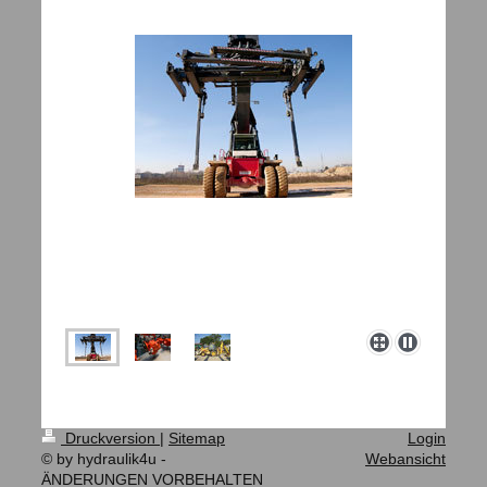
Druckversion
|
Sitemap
Login
© by hydraulik4u -
Webansicht
ÄNDERUNGEN VORBEHALTEN