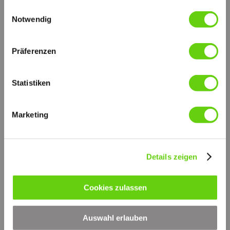
FAM_E.pdf
gesammelt haben.
Einwilligungsauswahl
PDF-Dokument [561.0 KB]
Notwendig
FORSCHUNG UND ENTWICKLUNG
Die Qualität und Zuverlässigkeit der Sofima Produkte
werden durch ständige Untersuchungen in unseren Laboren
Präferenzen
und durch internationale Zusammenarbeit auf höchstem
technischen Niveau ständig garantiert.
Statistiken
Alle Proben werden nach folgenden Normen durchgeführt:
ISO 2941:
Kollaps-Berstdruckprüfung
Marketing
ISO 2942:
Feststellung der einwandfreien Fertigungsqualität
ISO 2943
Prüfung der Verträglichkeit mit der Druckflüssigkeit
ISO 3723:
Details zeigen
Verfahren zur Prüfung der Endscheibenbelastung
ISO 3724:
Nachweis der Durchfluss-Ermüdungseigenschaften
Cookies zulassen
ISO 3968:
Durchflusswiderstand gegen Volumenstrom
ISO 16889:
Multipass Test
Auswahl erlauben