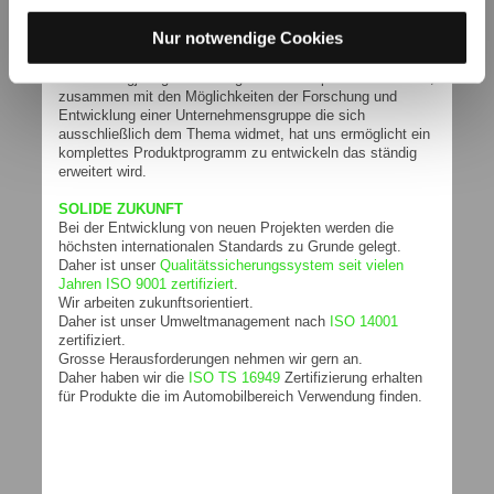
SOLIDE BASIS
SOFIMA HYDRAULIC FILTERS ist das Unternehmen
Nur notwendige Cookies
innerhalb der UFI Filters Gruppe, dass sich mit der
Filtration für mobile Anwendungen befasst.
Unsere langjährige Erfahrung in diesem speziellen Bereich,
zusammen mit den Möglichkeiten der Forschung und
Entwicklung einer Unternehmensgruppe die sich
ausschließlich dem Thema widmet, hat uns ermöglicht ein
komplettes Produktprogramm zu entwickeln das ständig
erweitert wird.
SOLIDE ZUKUNFT
Bei der Entwicklung von neuen Projekten werden die
höchsten internationalen Standards zu Grunde gelegt.
Daher ist unser
Qualitätssicherungssystem seit vielen
Jahren ISO 9001 zertifiziert
.
Wir arbeiten zukunftsorientiert.
Daher ist unser Umweltmanagement nach
ISO 14001
zertifiziert.
Grosse Herausforderungen nehmen wir gern an.
Daher haben wir die
ISO TS 16949
Zertifizierung erhalten
für Produkte die im Automobilbereich Verwendung finden.