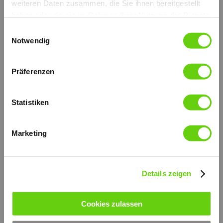
weiteren Daten zusammen, die Sie ihnen bereitgestellt
haben oder die sie im Rahmen Ihrer Nutzung der Dienste
gesammelt haben.
Einwilligungsauswahl
Notwendig
Präferenzen
Statistiken
Ohne Ablassventil, mit Faltenbalg.
Erhältlich auch ohne Faltenbalg.
Die äußeren Teile sind verzinkt.
Marketing
Verzinkt und hoch widerstandsfähiger Support-Hebel.
Der Kolben wird mit Niploy behandelt.
Montage in-Linie.
Fördervolumen: 70 cc.
weitere technische Informationen (PDF)
Details zeigen
© by hydraulik4u - ÄNDERUNGEN
VORBEHALTEN. MODIFICATIONS
RESERVED WITHOUT PRIOR NOTICE.
de_pmo-70-e-s.pdf
Cookies zulassen
PDF-Dokument [254.6 KB]