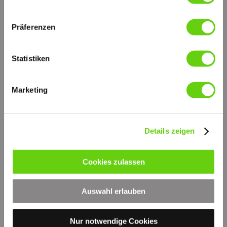
Präferenzen
Statistiken
Marketing
Details zeigen
Druckversion
|
Sitemap
Login
Cookies zulassen
© by hydraulik4u -
Webansicht
ÄNDERUNGEN VORBEHALTEN
- MODIFICATIONS RESERVED
Auswahl erlauben
WITHOUT PRIOR NOTICE
Nur notwendige Cookies