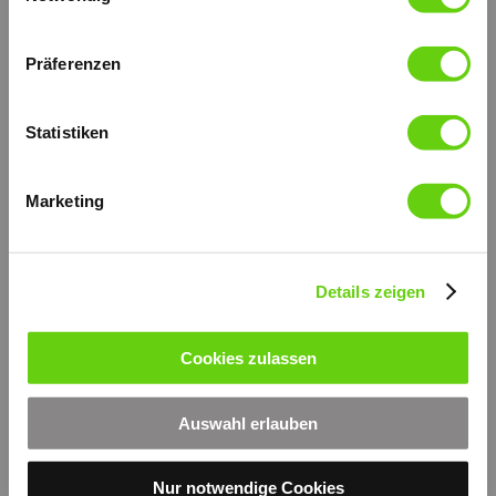
Präferenzen
Statistiken
Marketing
Details zeigen
Druckversion
|
Sitemap
Login
Cookies zulassen
© by hydraulik4u -
Webansicht
ÄNDERUNGEN VORBEHALTEN
- MODIFICATIONS RESERVED
Auswahl erlauben
WITHOUT PRIOR NOTICE
Nur notwendige Cookies