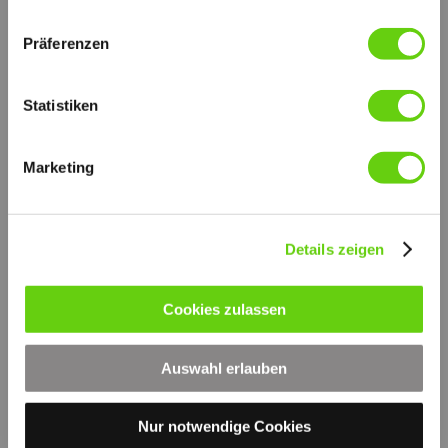
Präferenzen
Statistiken
Marketing
Details zeigen
Druckversion
|
Sitemap
Login
Cookies zulassen
© by hydraulik4u -
Webansicht
ÄNDERUNGEN VORBEHALTEN
- MODIFICATIONS RESERVED
WITHOUT PRIOR NOTICE
Auswahl erlauben
Nur notwendige Cookies