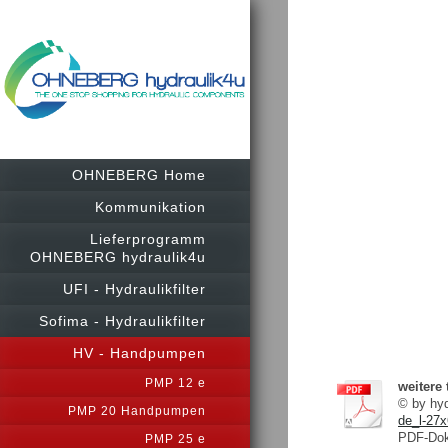
OHNEBERG Home
Kommunikation
Lieferprogramm
OHNEBERG hydraulik4u
UFI - Hydraulikfilter
Sofima - Hydraulikfilter
HV - Handpumpen
PMP 12 e
weitere
© by h
PMP 20 Handpumpen
de_l-27x
PDF-Dok
PMP 25 e