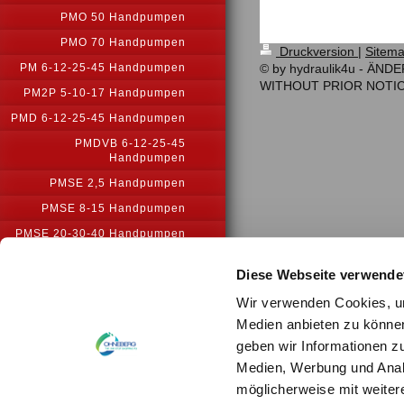
PMO 50 Handpumpen
PMO 70 Handpumpen
Druckversion
|
Sitem
© by hydraulik4u - Ä
PM 6-12-25-45 Handpumpen
WITHOUT PRIOR NOTI
PM2P 5-10-17 Handpumpen
PMD 6-12-25-45 Handpumpen
PMDVB 6-12-25-45
Handpumpen
PMSE 2,5 Handpumpen
PMSE 8-15 Handpumpen
PMSE 20-30-40 Handpumpen
PM2V 2-10 Handpumpe
Diese Webseite verwende
PM2V 5-50 Handpumpe
Wir verwenden Cookies, um
PM2V 5-80 Handpumpen
Medien anbieten zu können
PMSEC 5 Handpumpe
geben wir Informationen z
PMSEC 7,5 Handpumpe
Medien, Werbung und Analy
PPSE Fußpedalpumpen
möglicherweise mit weiter