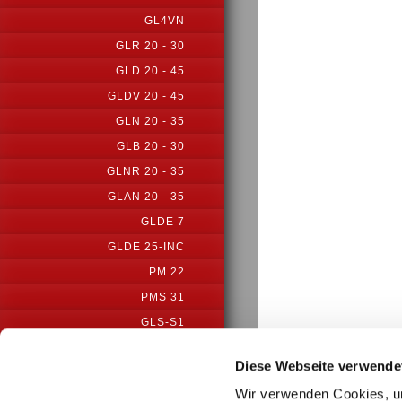
GL4VN
GLR 20 - 30
GLD 20 - 45
GLDV 20 - 45
GLN 20 - 35
GLB 20 - 30
GLNR 20 - 35
GLAN 20 - 35
GLDE 7
GLDE 25-INC
PM 22
PMS 31
GLS-S1
GLS25-S1-VM
Diese Webseite verwende
GLSE20-ICN
Wir verwenden Cookies, um
GLAPN