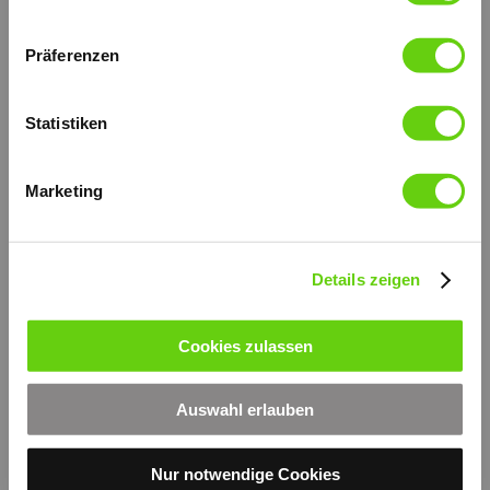
Präferenzen
Statistiken
Marketing
Details zeigen
Druckversion
|
Sitemap
Login
Cookies zulassen
© by hydraulik4u -
Webansicht
ÄNDERUNGEN VORBEHALTEN
- MODIFICATIONS RESERVED
Auswahl erlauben
WITHOUT PRIOR NOTICE
Nur notwendige Cookies