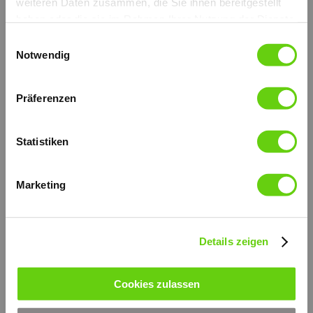
weiteren Daten zusammen, die Sie ihnen bereitgestellt
haben oder die sie im Rahmen Ihrer Nutzung der Dienste
gesammelt haben.
Einwilligungsauswahl
Notwendig
Präferenzen
Statistiken
Mit Ablass Hebel, mit Faltenbalg.
Erhältlich auch ohne Faltenbalg.
Marketing
Die äußeren Teile sind verzinkt.
Verzinkt und hoch widerstandsfähiger Support-Hebel.
Der Kolben wird mit NIPLOY behandelt.
Montage in-Linie.
weitere technische Informationen (PDF)
Details zeigen
© by hydraulik4u - ÄNDERUNGEN
VORBEHALTEN. MODIFICATIONS
RESERVED WITHOUT PRIOR NOTICE.
de_pmp-20-l-s.pdf
Cookies zulassen
PDF-Dokument [249.2 KB]