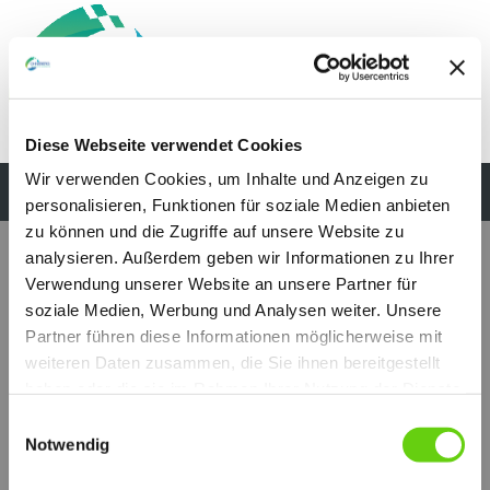
Diese Webseite verwendet Cookies
Wir verwenden Cookies, um Inhalte und Anzeigen zu
personalisieren, Funktionen für soziale Medien anbieten
zu können und die Zugriffe auf unsere Website zu
analysieren. Außerdem geben wir Informationen zu Ihrer
Verwendung unserer Website an unsere Partner für
PMO 70 Handpumpen
soziale Medien, Werbung und Analysen weiter. Unsere
Doppeltwirkende Hand-
Pumpe, für
Partner führen diese Informationen möglicherweise mit
Einfachwirkende Zylinder.
weiteren Daten zusammen, die Sie ihnen bereitgestellt
Montage in - Linie.
haben oder die sie im Rahmen Ihrer Nutzung der Dienste
Fördervolumen: 70 cc
.
gesammelt haben.
Einwilligungsauswahl
Notwendig