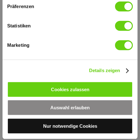
Präferenzen
Statistiken
Marketing
Details zeigen
Druckversion
|
Sitemap
Login
© by hydraulik4u -
Webansicht
ÄNDERUNGEN VORBEHALTEN
Cookies zulassen
- MODIFICATIONS RESERVED
WITHOUT PRIOR NOTICE
Auswahl erlauben
Nur notwendige Cookies