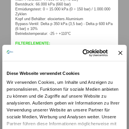
Berstdruck: 66.000 kPa (660 bar)
Ermüdungstest: 0 ÷ 15.000 kPa (0 ÷ 150 bar) / 1.000.000
Zyklen
Kopf und Behälter: eloxierters Aluminium
Bypass-Ventil: Delta p 350 kPa (3,5 bar) - Delta p 600 kPa
(6 bar) ± 10%
Betriebstemperatur: -25 ÷ +110°C
FILTERELEMENTE:
Anorganische Fasern: 3µ - 6µ - 12µ - 25µ Abs.
Harzimprägniertes Papier: 10µ - 25µ
Metallgewebe: 10µ - 25 µ - 60µ - 30µ
Sonderausführungen auf Wunsch.
KOLLAPSDRUCK DES FILTERELEMENTS
Standard: Delta p 2100 kPa (21 bar)
Diese Webseite verwendet Cookies
DICHTUNGEN Standard: Buna-N - Auf Wunsch: FKM -
Wir verwenden Cookies, um Inhalte und Anzeigen zu
Fluoroelastomer
personalisieren, Funktionen für soziale Medien anbieten
weitere technische Informationen (PDF)
zu können und die Zugriffe auf unsere Website zu
FPM-SPM
© by hydraulik4u - ÄNDERUNGEN
analysieren. Außerdem geben wir Informationen zu Ihrer
VORBEHALTEN. MODIFICATIONS
Verwendung unserer Website an unsere Partner für
RESERVED WITHOUT PRIOR NOTICE.
soziale Medien, Werbung und Analysen weiter. Unsere
Ufi-Sofima_HYD_Catalogo_2018_FPM-
SPM_Web[...]
Partner führen diese Informationen möglicherweise mit
PDF-Dokument [1.3 MB]