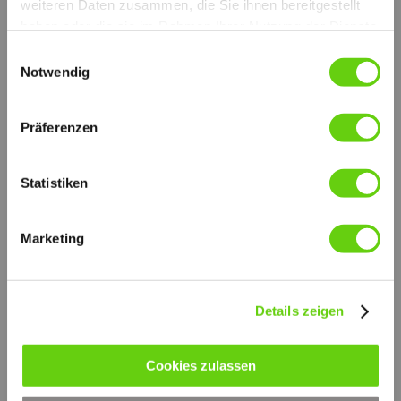
weiteren Daten zusammen, die Sie ihnen bereitgestellt
weitere technische Informationen (PDF)
SPM_E
haben oder die sie im Rahmen Ihrer Nutzung der Dienste
© by hydraulik4u - ÄNDERUNGEN
gesammelt haben.
Einwilligungsauswahl
VORBEHALTEN. MODIFICATIONS
RESERVED WITHOUT PRIOR NOTICE.
Notwendig
SPM_E.pdf
PDF-Dokument [1.0 MB]
Präferenzen
FORSCHUNG UND ENTWICKLUNG
Die Qualität und Zuverlässigkeit der Sofima Produkte
werden durch ständige Untersuchungen in unseren Laboren
und durch internationale Zusammenarbeit auf höchstem
Statistiken
technischen Niveau ständig garantiert.
Alle Proben werden nach folgenden Normen durchgeführt:
Marketing
ISO 2941:
Kollaps-Berstdruckprüfung
ISO 2942:
Feststellung der einwandfreien Fertigungsqualität
Details zeigen
ISO 2943
Prüfung der Verträglichkeit mit der Druckflüssigkeit
ISO 3723:
Verfahren zur Prüfung der Endscheibenbelastung
Cookies zulassen
ISO 3724:
Nachweis der Durchfluss-Ermüdungseigenschaften