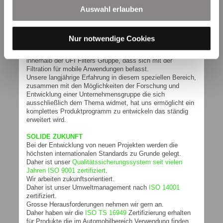
ISO 3968:
Auswahl erlauben
Durchflusswiderstand gegen Volumenstrom
ISO 16889:
Multipass Test
Nur notwendige Cookies
SOLIDE BASIS
SOFIMA HYDRAULIC FILTERS ist das Unternehmen
innerhalb der UFI Filters Gruppe, dass sich mit der
Filtration für mobile Anwendungen befasst.
Unsere langjährige Erfahrung in diesem speziellen Bereich,
zusammen mit den Möglichkeiten der Forschung und
Entwicklung einer Unternehmensgruppe die sich
ausschließlich dem Thema widmet, hat uns ermöglicht ein
komplettes Produktprogramm zu entwickeln das ständig
erweitert wird.
SOLIDE ZUKUNFT
Bei der Entwicklung von neuen Projekten werden die
höchsten internationalen Standards zu Grunde gelegt.
Daher ist unser
Qualitätssicherungssystem seit vielen
Jahren ISO 9001 zertifiziert
.
Wir arbeiten zukunftsorientiert.
Daher ist unser Umweltmanagement nach
ISO 14001
zertifiziert.
Grosse Herausforderungen nehmen wir gern an.
Daher haben wir die
ISO TS 16949
Zertifizierung erhalten
für Produkte die im Automobilbereich Verwendung finden.