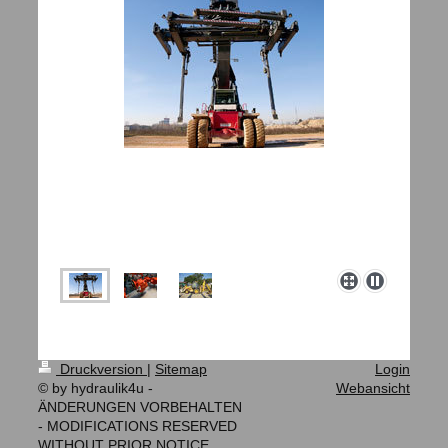
Druckversion
|
Sitemap
Login
© by hydraulik4u -
Webansicht
ÄNDERUNGEN VORBEHALTEN
- MODIFICATIONS RESERVED
WITHOUT PRIOR NOTICE