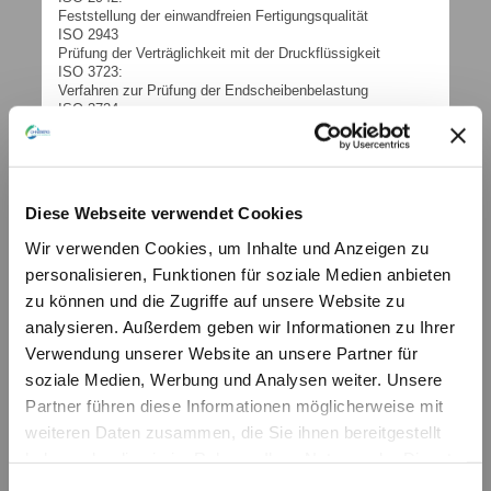
Feststellung der einwandfreien Fertigungsqualität
ISO 2943
Prüfung der Verträglichkeit mit der Druckflüssigkeit
ISO 3723:
Verfahren zur Prüfung der Endscheibenbelastung
ISO 3724:
Nachweis der Durchfluss-Ermüdungseigenschaften
ISO 3968:
Durchflusswiderstand gegen Volumenstrom
ISO 16889:
Multipass Test
Diese Webseite verwendet Cookies
weitere technische Informationen (PDF)
Wir verwenden Cookies, um Inhalte und Anzeigen zu
CAL
personalisieren, Funktionen für soziale Medien anbieten
© by hydraulik4u - ÄNDERUNGEN
VORBEHALTEN. MODIFICATIONS
zu können und die Zugriffe auf unsere Website zu
RESERVED WITHOUT PRIOR NOTICE.
analysieren. Außerdem geben wir Informationen zu Ihrer
Ufi-Sofima_HYD_Catalogo_2018_CAL_Web.pdf
PDF-Dokument [794.4 KB]
Verwendung unserer Website an unsere Partner für
weitere technische Informationen (PDF)
soziale Medien, Werbung und Analysen weiter. Unsere
CAL_E
Partner führen diese Informationen möglicherweise mit
© by hydraulik4u - ÄNDERUNGEN
VORBEHALTEN. MODIFICATIONS
weiteren Daten zusammen, die Sie ihnen bereitgestellt
RESERVED WITHOUT PRIOR NOTICE.
haben oder die sie im Rahmen Ihrer Nutzung der Dienste
CAL_E.pdf
PDF-Dokument [378.4 KB]
gesammelt haben.