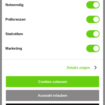
Einwilligungsauswahl
Notwendig
FORSCHUNG UND ENTWICKLUNG
Die Qualität und Zuverlässigkeit der Sofima Produkte
werden durch ständige Untersuchungen in unseren Laboren
und durch internationale Zusammenarbeit auf höchstem
Präferenzen
technischen Niveau ständig garantiert.
Alle Proben werden nach folgenden Normen durchgeführt:
Statistiken
ISO 2941:
Kollaps-Berstdruckprüfung
ISO 2942:
Marketing
Feststellung der einwandfreien Fertigungsqualität
ISO 2943
Prüfung der Verträglichkeit mit der Druckflüssigkeit
ISO 3723:
Verfahren zur Prüfung der Endscheibenbelastung
Details zeigen
ISO 3724:
Nachweis der Durchfluss-Ermüdungseigenschaften
ISO 3968:
Cookies zulassen
Durchflusswiderstand gegen Volumenstrom
ISO 16889:
Multipass Test
Auswahl erlauben
SOLIDE BASIS
SOFIMA HYDRAULIC FILTERS ist das Unternehmen