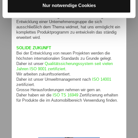
innerhalb der UFI Filters Gruppe, dass sich mit der
Nur notwendige Cookies
Filtration für mobile Anwendungen befasst.
Unsere langjährige Erfahrung in diesem speziellen Bereich,
zusammen mit den Möglichkeiten der Forschung und
Entwicklung einer Unternehmensgruppe die sich
ausschließlich dem Thema widmet, hat uns ermöglicht ein
komplettes Produktprogramm zu entwickeln das ständig
erweitert wird.
SOLIDE ZUKUNFT
Bei der Entwicklung von neuen Projekten werden die
höchsten internationalen Standards zu Grunde gelegt.
Daher ist unser
Qualitätssicherungssystem seit vielen
Jahren ISO 9001 zertifiziert
.
Wir arbeiten zukunftsorientiert.
Daher ist unser Umweltmanagement nach
ISO 14001
zertifiziert.
Grosse Herausforderungen nehmen wir gern an.
Daher haben wir die
ISO TS 16949
Zertifizierung erhalten
für Produkte die im Automobilbereich Verwendung finden.