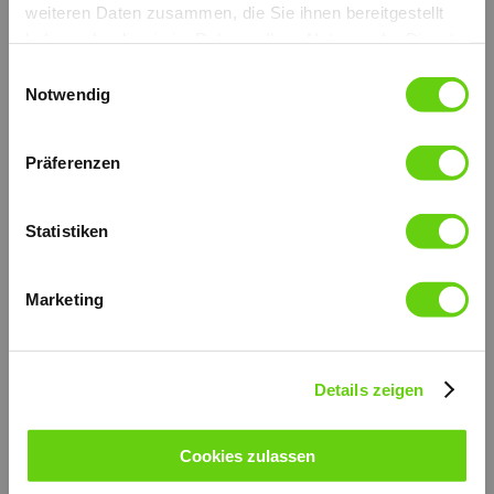
weiteren Daten zusammen, die Sie ihnen bereitgestellt
haben oder die sie im Rahmen Ihrer Nutzung der Dienste
gesammelt haben.
Einwilligungsauswahl
Notwendig
Präferenzen
Statistiken
Mit 4/3 Wegeventil Mitte geöffnet, mit Rückschlagventil,
mit Faltenbalg.
Erhältlich auch ohne Faltenbalg.
Die äußeren Teile sind verzinkt.
Marketing
Verzinkt und hoch widerstandsfähiger Support-Hebel.
Der Kolben wird mit Niploy behandelt.
Montage auf Tank.
Fördervolumen: 6 - 12 - 25 - 45 cc.
weitere technische Informationen (PDF)
Details zeigen
© by hydraulik4u - ÄNDERUNGEN
VORBEHALTEN. MODIFICATIONS
RESERVED WITHOUT PRIOR NOTICE.
Cookies zulassen
de_pmdvb-6-12-25-45-ca-s.pdf
PDF-Dokument [304.1 KB]