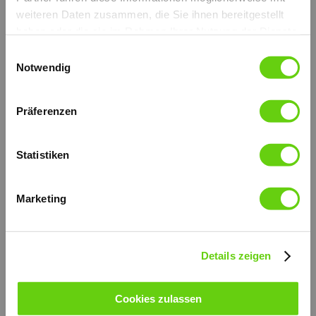
weiteren Daten zusammen, die Sie ihnen bereitgestellt
haben oder die sie im Rahmen Ihrer Nutzung der Dienste
gesammelt haben.
Einwilligungsauswahl
Notwendig
Präferenzen
Statistiken
Ohne Ablassventil, mit integrierter
Druckbegrenzungsventil, mit Faltenbalg.
Erhältlich auch ohne Faltenbalg.
Marketing
Die äußeren Teile sind verzinkt.
Verzinkt und hoch widerstandsfähiger Support-Hebel.
Der Kolben wird mit Niploy behandelt.
Montage in-Linie.
Fördervolumen: 50 cc.
Details zeigen
weitere technische Informationen (PDF)
© by hydraulik4u - ÄNDERUNGEN
VORBEHALTEN. MODIFICATIONS
RESERVED WITHOUT PRIOR NOTICE.
Cookies zulassen
de_pmo-50-byb-s.pdf