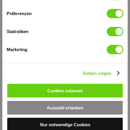
Präferenzen
Statistiken
Marketing
Details zeigen
Druckversion
|
Sitemap
Login
Cookies zulassen
© by hydraulik4u -
Webansicht
ÄNDERUNGEN VORBEHALTEN
- MODIFICATIONS RESERVED
Auswahl erlauben
WITHOUT PRIOR NOTICE
Nur notwendige Cookies