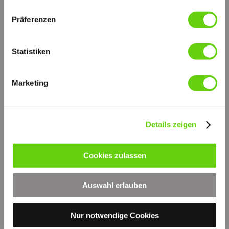
Präferenzen
Statistiken
Marketing
Details zeigen
Druckversion
|
Sitemap
Login
© by hydraulik4u -
Webansicht
Cookies zulassen
ÄNDERUNGEN VORBEHALTEN
- MODIFICATIONS RESERVED
WITHOUT PRIOR NOTICE
Auswahl erlauben
Nur notwendige Cookies