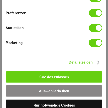
Präferenzen
Gerader Handhebel, aus Stahl verzinkt, Rundabschnitt mit
Statistiken
Handgriff aus Gummi.
Abmessungen: 27x330
weitere technische Informationen (PDF)
© by hydraulik4u - ÄNDERUNGEN
Marketing
VORBEHALTEN. MODIFICATIONS
RESERVED WITHOUT PRIOR NOTICE.
de_l-27x330-zb-d.pdf
PDF-Dokument [179.7 KB]
Details zeigen
Druckversion
|
Sitemap
Login
Cookies zulassen
© by hydraulik4u -
Webansicht
ÄNDERUNGEN VORBEHALTEN
- MODIFICATIONS RESERVED
Auswahl erlauben
WITHOUT PRIOR NOTICE
Nur notwendige Cookies