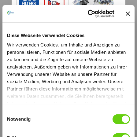
weitere technische Informationen (PDF)
Diese Webseite verwendet Cookies
FSC-FSB
© by hydraulik4u - ÄNDERUNGEN
Wir verwenden Cookies, um Inhalte und Anzeigen zu
VORBEHALTEN. MODIFICATIONS
personalisieren, Funktionen für soziale Medien anbieten
RESERVED WITHOUT PRIOR NOTICE.
Ufi-Sofima_HYD_Catalogo_2018_FSC-
zu können und die Zugriffe auf unsere Website zu
FSB_Web[...]
analysieren. Außerdem geben wir Informationen zu Ihrer
PDF-Dokument [1.8 MB]
weitere technische Informationen (PDF)
Verwendung unserer Website an unsere Partner für
sc_heavy_e
soziale Medien, Werbung und Analysen weiter. Unsere
© by hydraulik4u - ÄNDERUNGEN
Partner führen diese Informationen möglicherweise mit
VORBEHALTEN. MODIFICATIONS
RESERVED WITHOUT PRIOR NOTICE.
weiteren Daten zusammen, die Sie ihnen bereitgestellt
sc_heavy_e.pdf
haben oder die sie im Rahmen Ihrer Nutzung der Dienste
PDF-Dokument [1.0 MB]
gesammelt haben.
Einwilligungsauswahl
Wir nennen unsere
Saugfilter "PUMP CARE"
, da Sie in
Notwendig
ihrer Funktion Pumpen vor grober Verschmutzung
(verursacht durch ungenügende Erstreinigung oder
unerwarteten Schmutzeintritt) zuverlässig schützen und
einen störungsfreien Betrieb garantieren. Die Saugfilter