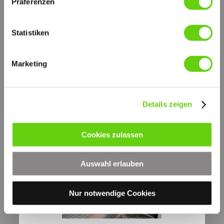
Präferenzen
müssen stets in der passenden Grösse ausgewählt
werden, um Pumpenkavitation zu vermeiden.
Die empfohlenen Werte der Grössen und
Statistiken
Schnellauswahltabelle beinhalten einen entsprechenden
Sicherheitsfaktor. Ausführungen mit Bypass oder
Magnetkern sind lieferbar. Obwohl die eigentliche Funktion
der Saugfilter nur der Pumpenschutz ist, muss
Marketing
sichergestellt werden, dass der erforderliche Reinheitsgrad
des Systems durch die Rücklauf oder Druckfilter
gewährleistet ist.
Details zeigen
Cookies zulassen
Auswahl erlauben
Nur notwendige Cookies