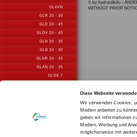
© by hydraulik4u - Ä
GL4VN
WITHOUT PRIOR NOTI
GLR 20 - 30
GLD 20 - 45
GLDV 20 - 45
GLN 20 - 35
GLB 20 - 30
GLNR 20 - 35
GLAN 20 - 35
GLDE 7
GLDE 25-INC
Diese Webseite verwende
PM 22
PMS 31
Wir verwenden Cookies, um
Medien anbieten zu können
GLS-S1
geben wir Informationen z
GLS25-S1-VM
Medien, Werbung und Analy
GLSE20-ICN
möglicherweise mit weiter
GLAPN