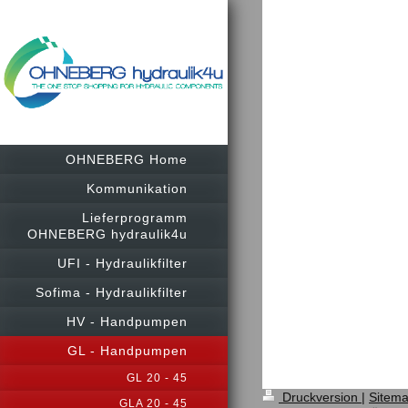
OHNEBERG Home
Kommunikation
Lieferprogramm
OHNEBERG hydraulik4u
UFI - Hydraulikfilter
Sofima - Hydraulikfilter
HV - Handpumpen
GL - Handpumpen
GL 20 - 45
Druckversion
|
Sitem
GLA 20 - 45