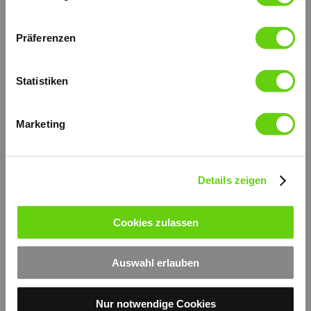
Präferenzen
Statistiken
Marketing
Details zeigen
Druckversion
|
Sitemap
Login
Cookies zulassen
© by hydraulik4u -
Webansicht
ÄNDERUNGEN VORBEHALTEN
- MODIFICATIONS RESERVED
Auswahl erlauben
WITHOUT PRIOR NOTICE
Nur notwendige Cookies