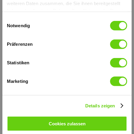
weiteren Daten zusammen, die Sie ihnen bereitgestellt
haben oder die sie im Rahmen Ihrer Nutzung der Dienste
gesammelt haben.
Einwilligungsauswahl
Notwendig
Präferenzen
Statistiken
Mit Handbetrieb zur Ausschließung der ersten Stufe, mit
Ablassventil, mit Faltenbalg.
Erhältlich auch ohne Faltenbalg.
Die äußeren Teile sind verzinkt.
Marketing
Verzinkt und hoch widerstandsfähiger Support-Hebel.
Der Kolben wird mit Niploy behandelt.
Montage auf Tank.
Fördervolumen: 5-80 cc.
weitere technische Informationen (PDF)
Details zeigen
© by hydraulik4u - ÄNDERUNGEN
VORBEHALTEN. MODIFICATIONS
RESERVED WITHOUT PRIOR NOTICE.
Cookies zulassen
de_pm2v-5-80-lm-s.pdf
PDF-Dokument [252.0 KB]