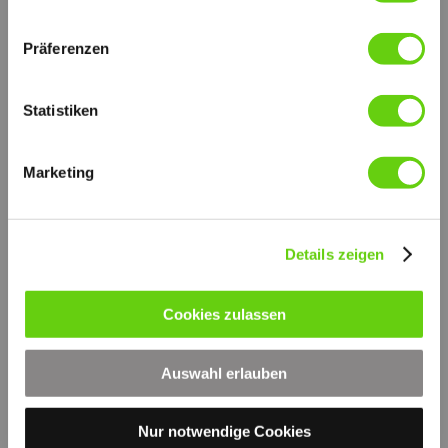
Präferenzen
Statistiken
Marketing
Details zeigen
Druckversion
|
Sitemap
Login
Cookies zulassen
© by hydraulik4u -
Webansicht
ÄNDERUNGEN VORBEHALTEN
- MODIFICATIONS RESERVED
Auswahl erlauben
WITHOUT PRIOR NOTICE
Nur notwendige Cookies