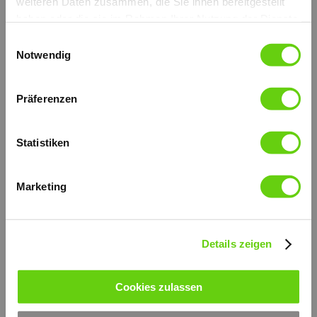
weiteren Daten zusammen, die Sie ihnen bereitgestellt
haben oder die sie im Rahmen Ihrer Nutzung der Dienste
gesammelt haben.
Einwilligungsauswahl
Notwendig
Präferenzen
Statistiken
Mit Ablass Hebel, mit Faltenbalg.
Erhältlich auch ohne Faltenbalg.
Die äußeren Teile sind verzinkt.
Verzinkt und hoch widerstandsfähiger Support-Hebel.
Marketing
Der Kolben wird mit Niploy behandelt.
Montage auf Tank.
Fördervolumen: 20 - 30 - 40 cc.
weitere technische Informationen (PDF)
Details zeigen
© by hydraulik4u - ÄNDERUNGEN
VORBEHALTEN. MODIFICATIONS
RESERVED WITHOUT PRIOR NOTICE.
de_pmse-20-30-40-l-s.pdf
Cookies zulassen
PDF-Dokument [256.3 KB]