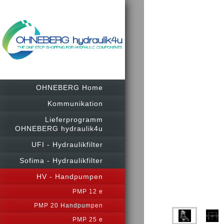
OHNEBERG Home
Kommunikation
Lieferprogramm
OHNEBERG hydraulik4u
UFI - Hydraulikfilter
Sofima - Hydraulikfilter
HV - Handpumpen
PMP 12 e
PMP 20 Handpumpen
PMP 25 e