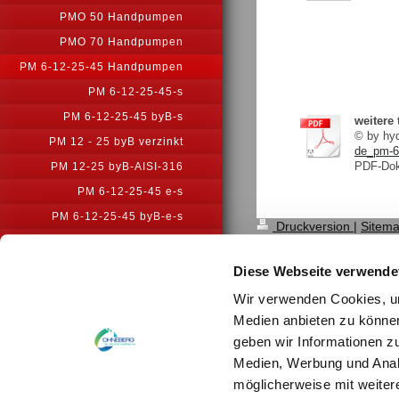
PMO 50 Handpumpen
PMO 70 Handpumpen
PM 6-12-25-45 Handpumpen
PM 6-12-25-45-s
PM 6-12-25-45 byB-s
weitere
© by h
PM 12 - 25 byB verzinkt
de_pm-6
PDF-Dok
PM 12-25 byB-AISI-316
PM 6-12-25-45 e-s
PM 6-12-25-45 byB-e-s
Druckversion
|
Sitem
PM 6-12-25-45 m-s
© by hydraulik4u - Ä
WITHOUT PRIOR NOTI
PM 6-12-25-45 byB-m-s
Diese Webseite verwende
PM 6-12-25-45 mna-s
Wir verwenden Cookies, um
PM 6-12-25-45 byB-mna-s
Medien anbieten zu können
geben wir Informationen z
PM 6-12-25-45 L-s
Medien, Werbung und Analy
PM 6-12-25-45 byB-L-s
möglicherweise mit weiter
PM 6-12-25-45 byC-s