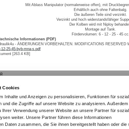
Mit Ablass Manipulator (normalerweise offen), mit Druckbegren
Erhältlich auch ohne Faltenbalg.
Die äußeren Teile sind verzinkt.
Verzinkt und hoch widerstandsfähiger Suppo
Der Kolben wird mit Niploy behandel
Montage auf Tank.
Fördervolumen: 6 - 12 - 25 - 45 cc
 technische Informationen (PDF)
ydraulik4u - ÄNDERUNGEN VORBEHALTEN. MODIFICATIONS RESERVED 
-12-25-45-byb-mna-s.pdf
ument [263.4 KB]
ap
NDERUNGEN VORBEHALTEN - MODIFICATIONS RESERVED
CE
t Cookies
 Inhalte und Anzeigen zu personalisieren, Funktionen für sozia
 und die Zugriffe auf unsere Website zu analysieren. Außerdem
u Ihrer Verwendung unserer Website an unsere Partner für sozia
sen weiter. Unsere Partner führen diese Informationen
en Daten zusammen, die Sie ihnen bereitgestellt haben oder die 