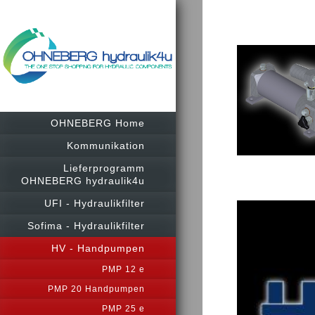
OHNEBERG Home
Kommunikation
Lieferprogramm
OHNEBERG hydraulik4u
UFI - Hydraulikfilter
Sofima - Hydraulikfilter
HV - Handpumpen
PMP 12 e
PMP 20 Handpumpen
PMP 25 e