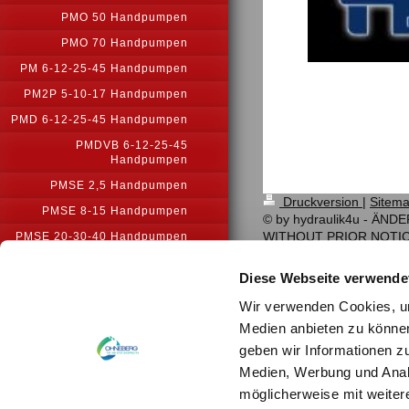
PMO 50 Handpumpen
PMO 70 Handpumpen
PM 6-12-25-45 Handpumpen
PM2P 5-10-17 Handpumpen
PMD 6-12-25-45 Handpumpen
PMDVB 6-12-25-45
Handpumpen
PMSE 2,5 Handpumpen
Druckversion
|
Sitem
PMSE 8-15 Handpumpen
© by hydraulik4u - Ä
WITHOUT PRIOR NOTI
PMSE 20-30-40 Handpumpen
PM2V 2-10 Handpumpe
Diese Webseite verwende
PM2V -2-10
Wir verwenden Cookies, um
PM2V 5-50 Handpumpe
Medien anbieten zu können
PM2V 5-80 Handpumpen
geben wir Informationen z
PMSEC 5 Handpumpe
Medien, Werbung und Analy
PMSEC 7,5 Handpumpe
möglicherweise mit weiter