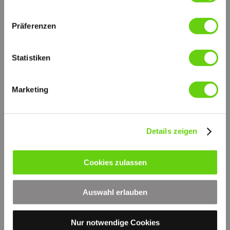
Präferenzen
Statistiken
Marketing
Details zeigen
Druckversion
|
Sitemap
Login
Cookies zulassen
© by hydraulik4u -
Webansicht
ÄNDERUNGEN VORBEHALTEN
- MODIFICATIONS RESERVED
Auswahl erlauben
WITHOUT PRIOR NOTICE
Nur notwendige Cookies