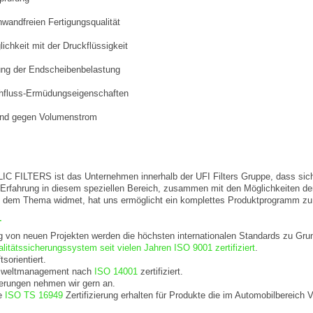
nwandfreien Fertigungsqualität
lichkeit mit der Druckflüssigkeit
ung der Endscheibenbelastung
hfluss-Ermüdungseigenschaften
and gegen Volumenstrom
ILTERS ist das Unternehmen innerhalb der UFI Filters Gruppe, dass sich m
 Erfahrung in diesem speziellen Bereich, zusammen mit den Möglichkeiten d
h dem Thema widmet, hat uns ermöglicht ein komplettes Produktprogramm zu e
T
g von neuen Projekten werden die höchsten internationalen Standards zu Grun
litätssicherungssystem seit vielen Jahren ISO 9001 zertifiziert
.
sorientiert.
Umweltmanagement nach
ISO 14001
zertifiziert.
erungen nehmen wir gern an.
e
ISO TS 16949
Zertifizierung erhalten für Produkte die im Automobilbereich