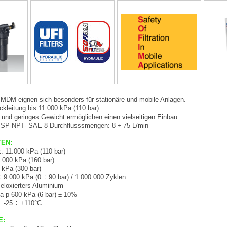
ie MDM eignen sich besonders für stationäre und mobile Anlagen.
ckleitung bis 11.000 kPa (110 bar).
nd geringes Gewicht ermöglichen einen vielseitigen Einbau.
BSP-NPT- SAE 8 Durchflusssmengen: 8 ÷ 75 L/min
TEN:
: 11.000 kPa (110 bar)
.000 kPa (160 bar)
 kPa (300 bar)
 9.000 kPa (0 ÷ 90 bar) / 1.000.000 Zyklen
 eloxierters Aluminium
ta p 600 kPa (6 bar) ± 10%
: -25 ÷ +110°C
E: