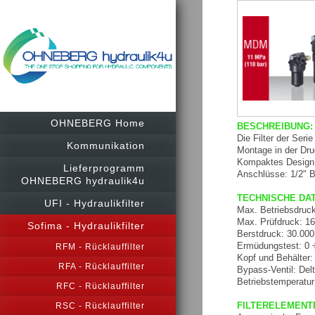
OHNEBERG Home
BESCHREIBUNG:
Die Filter der Ser
Kommunikation
Montage in der Dru
Kompaktes Design u
Lieferprogramm
Anschlüsse: 1/2" 
OHNEBERG hydraulik4u
TECHNISCHE DA
UFI - Hydraulikfilter
Max. Betriebsdruck
Max. Prüfdruck: 16
Sofima - Hydraulikfilter
Berstdruck: 30.000
Ermüdungstest: 0 ÷
RFM - Rücklauffilter
Kopf und Behälter:
RFA - Rücklauffilter
Bypass-Ventil: Del
Betriebstemperatur
RFC - Rücklauffilter
FILTERELEMENT
RSC - Rücklauffilter