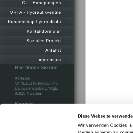
GL - Handpumpen
ORTA - Hydraulikventile
Kundenshop hydraulik4u
Kontaktformular
Soziales Projekt
Anfahrt
Impressum
Hier finden Sie uns
Adresse:
OHNEBERG hydraulik4u
Bajuwarenstraße 17 Rgb.
81825 München
Kontakt
Rufen Sie einfach an
unter
Diese Webseite verwende
+49 (0)89-43579252
Wir verwenden Cookies, um
Medien anbieten zu können