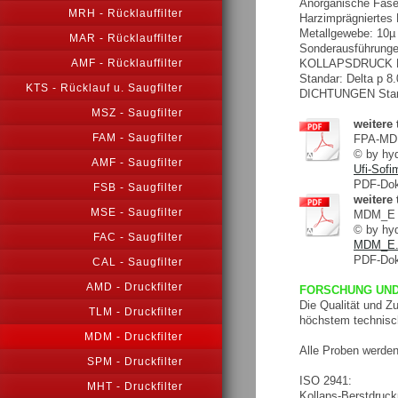
Anorganische Faser
MRH - Rücklauffilter
Harzimprägniertes 
Metallgewebe: 10µ 
MAR - Rücklauffilter
Sonderausführung
KOLLAPSDRUCK 
AMF - Rücklauffilter
Standar: Delta p 8
KTS - Rücklauf u. Saugfilter
DICHTUNGEN Stand
MSZ - Saugfilter
weitere
FAM - Saugfilter
FPA-M
© by h
AMF - Saugfilter
Ufi-Sof
PDF-Dok
FSB - Saugfilter
weitere
MSE - Saugfilter
MDM_E
© by h
FAC - Saugfilter
MDM_E.
PDF-Dok
CAL - Saugfilter
AMD - Druckfilter
FORSCHUNG UND
Die Qualität und Z
TLM - Druckfilter
höchstem technisch
MDM - Druckfilter
Alle Proben werden
SPM - Druckfilter
ISO 2941:
MHT - Druckfilter
Kollaps-Berstdruck