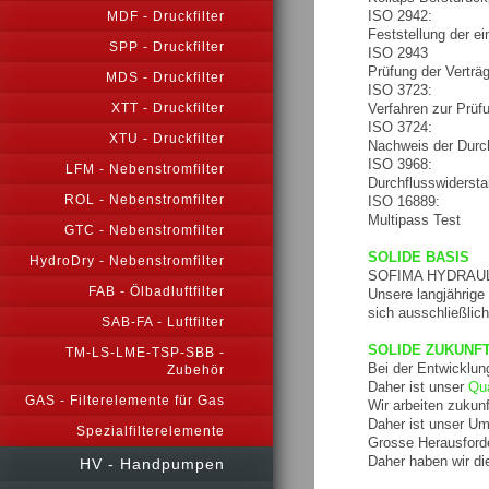
ISO 2942:
MDF - Druckfilter
Feststellung der ei
SPP - Druckfilter
ISO 2943
Prüfung der Verträg
MDS - Druckfilter
ISO 3723:
Verfahren zur Prüf
XTT - Druckfilter
ISO 3724:
XTU - Druckfilter
Nachweis der Durc
ISO 3968:
LFM - Nebenstromfilter
Durchflusswiderst
ROL - Nebenstromfilter
ISO 16889:
Multipass Test
GTC - Nebenstromfilter
SOLIDE BASIS
HydroDry - Nebenstromfilter
SOFIMA HYDRAULIC F
FAB - Ölbadluftfilter
Unsere langjährige
sich ausschließlic
SAB-FA - Luftfilter
SOLIDE ZUKUNF
TM-LS-LME-TSP-SBB -
Bei der Entwicklun
Zubehör
Daher ist unser
Qua
GAS - Filterelemente für Gas
Wir arbeiten zukunft
Daher ist unser 
Spezialfilterelemente
Grosse Herausford
Daher haben wir di
HV - Handpumpen