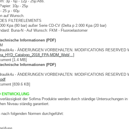
n: 3µ - 6µ - 12µ - 25µ Abs.
Papier: 10µ - 25µ
- 25 µ - 60µ
en auf Wunsch.
DES FILTERELEMENTS
.000 Kpa (80 bar) außer Serie CD-CV (Delta p 2.000 Kpa (20 bar)
ard: Buna-N - Auf Wunsch: FKM - Fluoroelastomer
 technische Informationen (PDF)
DM
ydraulik4u - ÄNDERUNGEN VORBEHALTEN. MODIFICATIONS RESERVED 
ima_HYD_Catalogo_2018_FPA-MDM_Web[...]
ument [1.4 MB]
 technische Informationen (PDF)
ydraulik4u - ÄNDERUNGEN VORBEHALTEN. MODIFICATIONS RESERVED 
pdf
ument [839.6 KB]
 ENTWICKLUNG
uverlässigkeit der Sofima Produkte werden durch ständige Untersuchungen in
en Niveau ständig garantiert.
 nach folgenden Normen durchgeführt:
prüfung