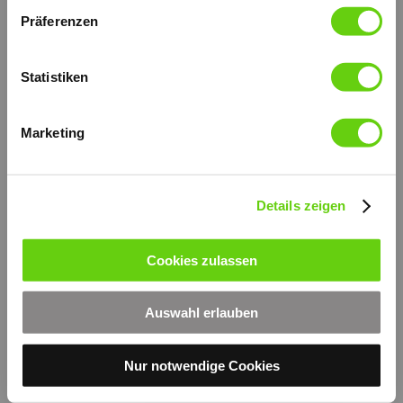
Präferenzen
Öltank aus lackiertem Stahl.
Abmessungen 175x175 mm.
Kapazität Lt. 13
Statistiken
weitere technische Informationen (PDF)
© by hydraulik4u - ÄNDERUNGEN
VORBEHALTEN. MODIFICATIONS
Marketing
RESERVED WITHOUT PRIOR NOTICE.
de_s13-ac-175x175.pdf
PDF-Dokument [211.7 KB]
Details zeigen
Druckversion
|
Sitemap
Login
© by hydraulik4u -
Webansicht
ÄNDERUNGEN VORBEHALTEN
Cookies zulassen
- MODIFICATIONS RESERVED
WITHOUT PRIOR NOTICE
Auswahl erlauben
Nur notwendige Cookies