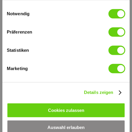
RESERVED WITHOUT PRIOR NOTICE.
gesammelt haben.
Einwilligungsauswahl
FAB_E.pdf
PDF-Dokument [372.5 KB]
Notwendig
FORSCHUNG UND ENTWICKLUNG
Die Qualität und Zuverlässigkeit der Sofima Produkte
Präferenzen
werden durch ständige Untersuchungen in unseren Laboren
und durch internationale Zusammenarbeit auf höchstem
technischen Niveau ständig garantiert.
Statistiken
Alle Proben werden nach folgenden Normen durchgeführt:
ISO 2941:
Kollaps-Berstdruckprüfung
Marketing
ISO 2942:
Feststellung der einwandfreien Fertigungsqualität
ISO 2943
Prüfung der Verträglichkeit mit der Druckflüssigkeit
Details zeigen
ISO 3723:
Verfahren zur Prüfung der Endscheibenbelastung
ISO 3724:
Nachweis der Durchfluss-Ermüdungseigenschaften
Cookies zulassen
ISO 3968:
Durchflusswiderstand gegen Volumenstrom
ISO 16889:
Auswahl erlauben
Multipass Test