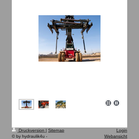
Druckversion
|
Sitemap
Login
© by hydraulik4u -
Webansicht