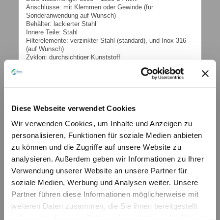
Anschlüsse: mit Klemmen oder Gewinde (für
Sonderanwendung auf Wunsch)
Behälter: lackierter Stahl
Innere Teile: Stahl
Filterelemente: verzinkter Stahl (standard), und Inox 316
(auf Wunsch)
Zyklon: durchsichtiger Kunststoff
DIMENSIONIERUNG:
Für eine richtige Dimensionierung der Filter
benutzen Sie bitte die Formel auf der nächsten Seite
DICHTUNGEN: Buna-N Standard
Für weitere Informationen wenden Sie sich bitte an unsere
Diese Webseite verwendet Cookies
technische Abteilung.
Wir verwenden Cookies, um Inhalte und Anzeigen zu
weitere technische Informationen (PDF)
personalisieren, Funktionen für soziale Medien anbieten
FAB
zu können und die Zugriffe auf unsere Website zu
© by hydraulik4u - ÄNDERUNGEN
VORBEHALTEN. MODIFICATIONS
analysieren. Außerdem geben wir Informationen zu Ihrer
RESERVED WITHOUT PRIOR NOTICE.
Verwendung unserer Website an unsere Partner für
Ufi-Sofima_HYD_Catalogo_2018_FAB_Web.pdf
soziale Medien, Werbung und Analysen weiter. Unsere
PDF-Dokument [686.7 KB]
weitere technische Informationen (PDF)
Partner führen diese Informationen möglicherweise mit
FAB_E
weiteren Daten zusammen, die Sie ihnen bereitgestellt
© by hydraulik4u - ÄNDERUNGEN
VORBEHALTEN. MODIFICATIONS
haben oder die sie im Rahmen Ihrer Nutzung der Dienste