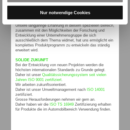
SOLIDE BASIS
SOFIMA HYDRAULIC FILTERS ist das Unternehmen
Nur notwendige Cookies
innerhalb der UFI Filters Gruppe, dass sich mit der
Filtration für mobile Anwendungen befasst.
Unsere langjährige Erfahrung in diesem speziellen Bereich,
zusammen mit den Möglichkeiten der Forschung und
Entwicklung einer Unternehmensgruppe die sich
ausschließlich dem Thema widmet, hat uns ermöglicht ein
komplettes Produktprogramm zu entwickeln das ständig
erweitert wird.
SOLIDE ZUKUNFT
Bei der Entwicklung von neuen Projekten werden die
höchsten internationalen Standards zu Grunde gelegt.
Daher ist unser
Qualitätssicherungssystem seit vielen
Jahren ISO 9001 zertifiziert
.
Wir arbeiten zukunftsorientiert.
Daher ist unser Umweltmanagement nach
ISO 14001
zertifiziert.
Grosse Herausforderungen nehmen wir gern an.
Daher haben wir die
ISO TS 16949
Zertifizierung erhalten
für Produkte die im Automobilbereich Verwendung finden.