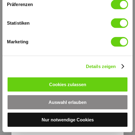
Präferenzen
ISO 2941:
Kollaps-Berstdruckprüfung
ISO 2942:
Statistiken
Feststellung der einwandfreien Fertigungsqualität
ISO 2943
Prüfung der Verträglichkeit mit der Druckflüssigkeit
ISO 3723:
Marketing
Verfahren zur Prüfung der Endscheibenbelastung
ISO 3724:
Nachweis der Durchfluss-Ermüdungseigenschaften
ISO 3968:
Durchflusswiderstand gegen Volumenstrom
Details zeigen
ISO 16889:
Multipass Test
Cookies zulassen
SOLIDE BASIS
SOFIMA HYDRAULIC FILTERS ist das Unternehmen
innerhalb der UFI Filters Gruppe, dass sich mit der
Filtration für mobile Anwendungen befasst.
Auswahl erlauben
Unsere langjährige Erfahrung in diesem speziellen Bereich,
zusammen mit den Möglichkeiten der Forschung und
Entwicklung einer Unternehmensgruppe die sich
Nur notwendige Cookies
ausschließlich dem Thema widmet, hat uns ermöglicht ein
komplettes Produktprogramm zu entwickeln das ständig
erweitert wird.