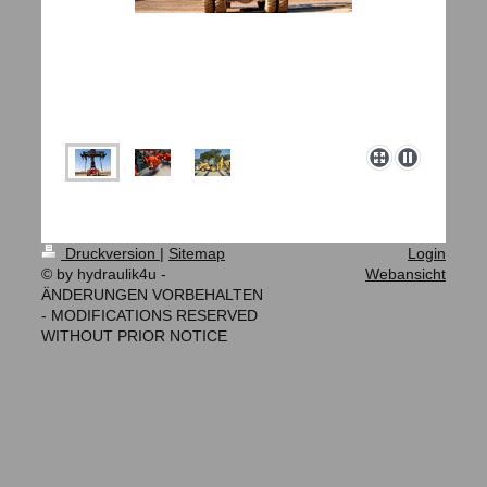
Druckversion
|
Sitemap
Login
© by hydraulik4u -
Webansicht
ÄNDERUNGEN VORBEHALTEN
- MODIFICATIONS RESERVED
WITHOUT PRIOR NOTICE