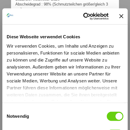
Abscheidegrad : 98% (Schmutzteilchen größer/gleich 3
µm)
99% (Schmutzteilchen größer/gleich 5 µm)
Dichtungen: Filz
Sonderausführungen auf Wunsch.
Filterdrücke: Differenz-Kollapsdruck: Delta p 300 kPa (3
bar)
Diese Webseite verwendet Cookies
Filtrierungsrichtung: aussen / innen
Für weitere Informationen wenden Sie sich bitte an unsere
Wir verwenden Cookies, um Inhalte und Anzeigen zu
technische Abteilung.
personalisieren, Funktionen für soziale Medien anbieten
weitere technische Informationen (PDF)
zu können und die Zugriffe auf unsere Website zu
GAS
analysieren. Außerdem geben wir Informationen zu Ihrer
© by hydraulik4u - ÄNDERUNGEN
VORBEHALTEN. MODIFICATIONS
Verwendung unserer Website an unsere Partner für
RESERVED WITHOUT PRIOR NOTICE.
soziale Medien, Werbung und Analysen weiter. Unsere
GAS.pdf
Partner führen diese Informationen möglicherweise mit
PDF-Dokument [236.4 KB]
weiteren Daten zusammen, die Sie ihnen bereitgestellt
FORSCHUNG UND ENTWICKLUNG
haben oder die sie im Rahmen Ihrer Nutzung der Dienste
Die Qualität und Zuverlässigkeit der Sofima Produkte
werden durch ständige Untersuchungen in unseren Laboren
gesammelt haben.
Einwilligungsauswahl
und durch internationale Zusammenarbeit auf höchstem
Notwendig
technischen Niveau ständig garantiert.
Alle Proben werden nach folgenden Normen durchgeführt: