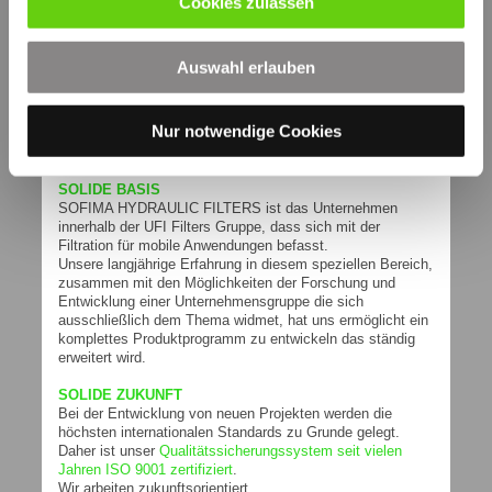
Cookies zulassen
Prüfung der Verträglichkeit mit der Druckflüssigkeit
ISO 3723:
Verfahren zur Prüfung der Endscheibenbelastung
ISO 3724:
Auswahl erlauben
Nachweis der Durchfluss-Ermüdungseigenschaften
ISO 3968:
Durchflusswiderstand gegen Volumenstrom
Nur notwendige Cookies
ISO 16889:
Multipass Test
SOLIDE BASIS
SOFIMA HYDRAULIC FILTERS ist das Unternehmen
innerhalb der UFI Filters Gruppe, dass sich mit der
Filtration für mobile Anwendungen befasst.
Unsere langjährige Erfahrung in diesem speziellen Bereich,
zusammen mit den Möglichkeiten der Forschung und
Entwicklung einer Unternehmensgruppe die sich
ausschließlich dem Thema widmet, hat uns ermöglicht ein
komplettes Produktprogramm zu entwickeln das ständig
erweitert wird.
SOLIDE ZUKUNFT
Bei der Entwicklung von neuen Projekten werden die
höchsten internationalen Standards zu Grunde gelegt.
Daher ist unser
Qualitätssicherungssystem seit vielen
Jahren ISO 9001 zertifiziert
.
Wir arbeiten zukunftsorientiert.