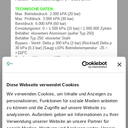
TECHNISCHE DATEN:
Max. Betriebsdruck: 2.000 kPA (20 bar)
Max. Prüfdruck: 3.000 kPA (30 bar)
Berstdruck: 6.000 kPA (60 bar)
Ermüdungstest: 0 ÷ 1.500 kPa (15 bar) / 1.000.000 Zyklen
Behälter: eloxierters Aluminium (außer Typ 250)
Behälter Typ 250: eloxierter Stahl
Bypass - Ventil: Delta p 300 kPa (3 bar) (Rücklauf) Delta p
30 kPa (0,3 bar) (Saug) ±10% Betriebstemperatur: -25 ÷
+110°C
Sonderausführungen auf Wunsch
FILTERELEMENTE:
Anorganische Fasern: 3µ - 6µ - 12µ - 25µ Abs.
Spezial Papier: 10µ - 25µ
Metallsieb: 60µ - 125µ
Diese Webseite verwendet Cookies
Sonderausführungen auf Wunsch.
KOLLAPSDRUCK DES FILTERELEMENTS
Wir verwenden Cookies, um Inhalte und Anzeigen zu
Standard: Delta p 1.000 kPa (10 bar)
personalisieren, Funktionen für soziale Medien anbieten
DICHTUNGEN
Standard: Buna-N Auf Wunsch: FKM - Fluoroelastomer
zu können und die Zugriffe auf unsere Website zu
analysieren. Außerdem geben wir Informationen zu Ihrer
weitere technische Informationen (PDF)
FRD-MRH
Verwendung unserer Website an unsere Partner für
© by hydraulik4u - ÄNDERUNGEN
soziale Medien, Werbung und Analysen weiter. Unsere