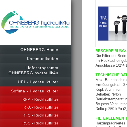
OHNEBERG Home
BESCHREIBUNG:
Die Filter der Ser
Kommunikation
Im Rücklauf eingeb
Anschlüsse 1/2"÷ 
Lieferprogramm
OHNEBERG hydraulik4u
TECHNISCHE DA
Max. Betriebsdruck
UFI - Hydraulikfilter
Ermüdungstest: 0 ÷
Kopf: Aluminium
Sofima - Hydraulikfilter
Behälter: Nylon
Betriebstemperatur
RFM - Rücklauffilter
By-pass Ventil sta
RFA - Rücklauffilter
Delta p 250 kPa (2,
RFC - Rücklauffilter
FILTERELEMENT
Harzimprägniertes P
RSC - Rücklauffilter