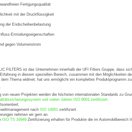
nwandfreien Fertigungsqualität
lichkeit mit der Druckflüssigkeit
ung der Endscheibenbelastung
hfluss-Ermüdungseigenschaften
and gegen Volumenstrom
ILTERS ist das Unternehmen innerhalb der UFI Filters Gruppe, dass sich m
 Erfahrung in diesem speziellen Bereich, zusammen mit den Möglichkeiten d
h dem Thema widmet, hat uns ermöglicht ein komplettes Produktprogramm zu e
T
g von neuen Projekten werden die höchsten internationalen Standards zu Grun
litätssicherungssystem seit vielen Jahren ISO 9001 zertifiziert
.
sorientiert.
Umweltmanagement nach
ISO 14001
zertifiziert.
erungen nehmen wir gern an.
e
ISO TS 16949
Zertifizierung erhalten für Produkte die im Automobilbereich