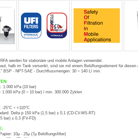
ie RFA werden für stationäre und mobile Anlagen verwendet.
aut, halb im Tank versenkt, sind sie mit einem Belüftungselement für diesen 
1" BSP - NPT-SAE - Durchflussmengen: 30 ÷ 140 L/ min.
TEN:
: 1.000 kPa (10 bar)
 1.000 kPa (0 ÷ 10 bar) / min. 300.000 Zyklen
: -25°C ÷ +110°C
ndard: Delta p 150 kPa (1,5 bar) ± 0,1 (CD-CV-MS-RT)
5 bar) ± 0,3 (FV-FD)
E:
apier: 10µ - 25µ (7µ Belüftungsfilter)