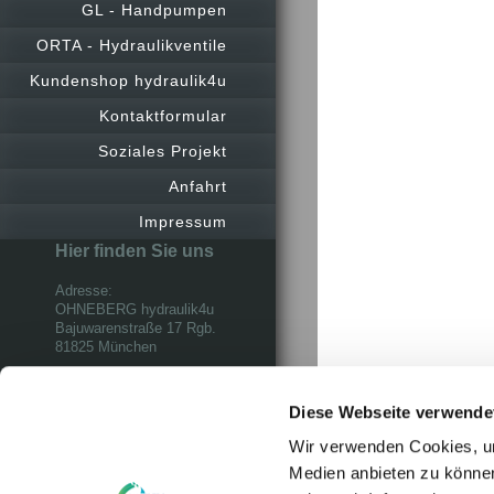
GL - Handpumpen
ORTA - Hydraulikventile
Kundenshop hydraulik4u
Kontaktformular
Soziales Projekt
Anfahrt
Impressum
Hier finden Sie uns
Adresse:
OHNEBERG hydraulik4u
Bajuwarenstraße 17 Rgb.
81825 München
Kontakt
Rufen Sie einfach an
Diese Webseite verwende
unter
Wir verwenden Cookies, um
+49 (0)89-43579252
Medien anbieten zu können