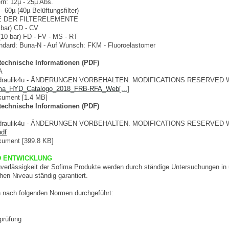
n: 12µ - 25µ Abs.
 60µ (40µ Belüftungsfilter)
 DER FILTERELEMENTE
 bar) CD - CV
(10 bar) FD - FV - MS - RT
ard: Buna-N - Auf Wunsch: FKM - Fluoroelastomer
 technische Informationen (PDF)
A
ydraulik4u - ÄNDERUNGEN VORBEHALTEN. MODIFICATIONS RESERVED 
ima_HYD_Catalogo_2018_FRB-RFA_Web[...]
ument [1.4 MB]
 technische Informationen (PDF)
ydraulik4u - ÄNDERUNGEN VORBEHALTEN. MODIFICATIONS RESERVED 
df
ument [399.8 KB]
 ENTWICKLUNG
uverlässigkeit der Sofima Produkte werden durch ständige Untersuchungen in
en Niveau ständig garantiert.
 nach folgenden Normen durchgeführt:
prüfung