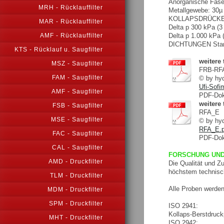
Anorganische Faser
MRH - Rücklauffilter
Metallgewebe: 30µ -
KOLLAPSDRÜCKE
MAR - Rücklauffilter
Delta p 300 kPa (3
Delta p 1.000 kPa 
AMF - Rücklauffilter
DICHTUNGEN Stand
KTS - Rücklauf u. Saugfilter
weitere
MSZ - Saugfilter
FRB-RF
FAM - Saugfilter
© by h
Ufi-Sof
AMF - Saugfilter
PDF-Dok
weitere
FSB - Saugfilter
RFA_E
MSE - Saugfilter
© by h
RFA_E.p
FAC - Saugfilter
PDF-Dok
CAL - Saugfilter
FORSCHUNG UND
AMD - Druckfilter
Die Qualität und Z
höchstem technisch
TLM - Druckfilter
Alle Proben werden
MDM - Druckfilter
SPM - Druckfilter
ISO 2941:
Kollaps-Berstdruck
MHT - Druckfilter
ISO 2942: