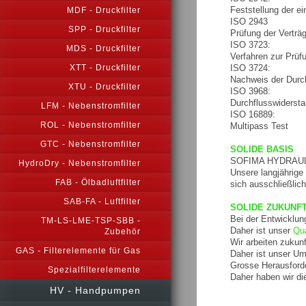
Feststellung der ei
MDF - Druckfilter
ISO 2943
SPP - Druckfilter
Prüfung der Verträg
ISO 3723:
MDS - Druckfilter
Verfahren zur Prüf
ISO 3724:
XTT - Druckfilter
Nachweis der Durc
XTU - Druckfilter
ISO 3968:
Durchflusswiderst
LFM - Nebenstromfilter
ISO 16889:
ROL - Nebenstromfilter
Multipass Test
GTC - Nebenstromfilter
SOLIDE BASIS
SOFIMA HYDRAULIC F
HydroDry - Nebenstromfilter
Unsere langjährige
FAB - Ölbadluftfilter
sich ausschließlic
SAB-FA - Luftfilter
SOLIDE ZUKUNF
Bei der Entwicklun
TM-LS-LME-TSP-SBB -
Daher ist unser
Qua
Zubehör
Wir arbeiten zukunft
GAS - Filterelemente für Gas
Daher ist unser 
Grosse Herausford
Spezialfilterelemente
Daher haben wir di
HV - Handpumpen