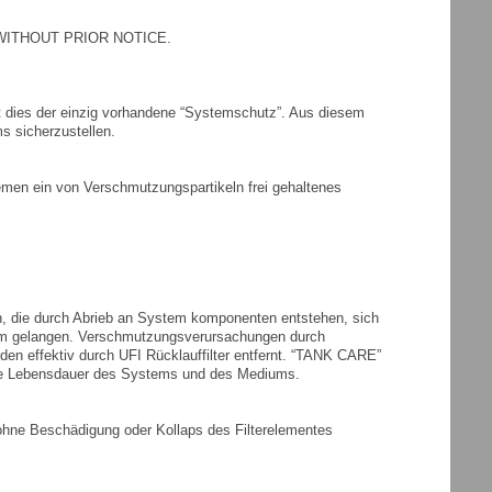
WITHOUT PRIOR NOTICE.
ist dies der einzig vorhandene “Systemschutz”. Aus diesem
s sicherzustellen.
stemen ein von Verschmutzungspartikeln frei gehaltenes
n, die durch Abrieb an System komponenten entstehen, sich
tem gelangen. Verschmutzungsverursachungen durch
den effektiv durch UFI Rücklauffilter entfernt. “TANK CARE”
 die Lebensdauer des Systems und des Mediums.
ohne Beschädigung oder Kollaps des Filterelementes