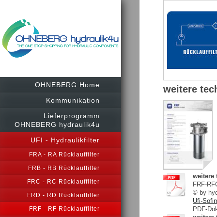
OHNEBERG Home
weitere tec
Kommunikation
Lieferprogramm
OHNEBERG hydraulik4u
UFI - Hydraulikfilter
FRA - RA Rücklauffilter
FRB - RB Rücklauffilter
weitere
FRC - RC Rücklauffilter
FRF-RF
© by h
FRD - RD Rücklauffilter
Ufi-Sof
PDF-Dok
FRF - RF Rücklauffilter