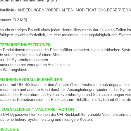
 technische Informationen (PDF)
ydraulik4u - ÄNDERUNGEN VORBEHALTEN. MODIFICATIONS RESERVED 
ument [3.2 MB]
len ein wichtiges Bauteil eines jeden Hydrauliksystems dar. In vielen Fällen 
gfältige Auswahl erforderlich, um eine maximale Leistungsfähigkeit des System
ÜTZEN IHRE INVESTITIONEN
che Produktionstechnologie der Rücklauffilter garantiert auch in kritischen Sy
 sofortigen Vorteile auf einen Blick:
auer der Systemkomponenten
usnutzung bei verringerten Ausfallzeiten
ere Wartungskosten.
EN IHREN HYDRAULIK-BEHÄLTER
tiert mit UFI Rücklauffilter den Ausschluß von Festverschmutzungspartikel
ter sammeln und anschließend durch die Ansaugleitungen wieder in das Sys
ausfall oder Reparaturen an Hydraulikverrohrungen und Schlauchleitungen wer
in sauberes Betriebsmedium im Rücklauf zum Behälter, zusätzlich erhöht es
 ZUSÄTZLICHES “TANK CARE” VON UFI
n UFI Bypassventilen können die UFI Rücklauffilter variable Volumenströme 
laubt eine höhere Systemleistung und niedrigere Kosten.
CHNOLOGIE