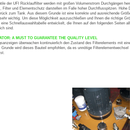
ile der UFI Rücklauffilter werden mit großen Volumenstrom Durchgängen herge
Filter und Elementschutz darstellen im Falle hoher Durchflusspitzen. Hohe
ück zum Tank. Aus diesem Grunde ist eine korrekte und ausreichende Größena
sehr wichtig. Um diese Möglichkeit auszuschließen und Ihnen die richtige Gr
I eine Schnellauswahltabelle entwickelt, die Ihnen auf den folgenden Seiten all
ich sind.
ATOR: A MUST TO GUARANTEE THE QUALITY LEVEL
anzeigen überwachen kontinuierlich den Zustand des Filterelements mit eine
m Grunde wird dieses Bauteil empfohlen, da es unnötige Filterelementwechsel 
st.