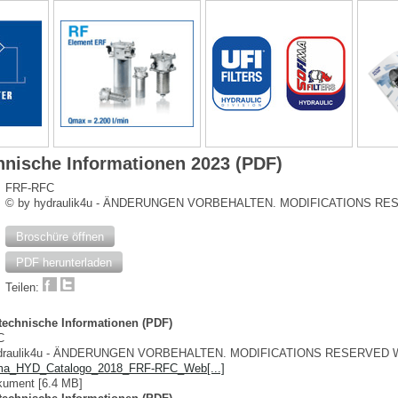
hnische Informationen 2023 (PDF)
FRF-RFC
© by hydraulik4u - ÄNDERUNGEN VORBEHALTEN. MODIFICATIONS R
Broschüre öffnen
PDF herunterladen
Teilen:
 technische Informationen (PDF)
C
ydraulik4u - ÄNDERUNGEN VORBEHALTEN. MODIFICATIONS RESERVED 
ima_HYD_Catalogo_2018_FRF-RFC_Web[...]
ument [6.4 MB]