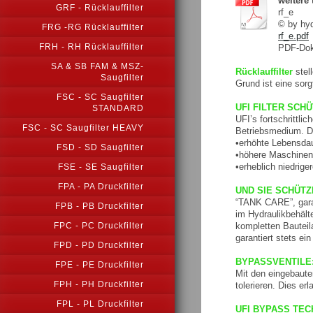
weitere
GRF - Rücklauffilter
rf_e
© by h
FRG -RG Rücklauffilter
rf_e.pdf
FRH - RH Rücklauffilter
PDF-Dok
SA & SB FAM & MSZ-
Rücklauffilter
stel
Saugfilter
Grund ist eine sor
FSC - SC Saugfilter
UFI FILTER SCH
STANDARD
UFI’s fortschrittli
FSC - SC Saugfilter HEAVY
Betriebsmedium. Die
•erhöhte Lebensd
FSD - SD Saugfilter
•höhere Maschinena
•erheblich niedrig
FSE - SE Saugfilter
FPA - PA Druckfilter
UND SIE SCHÜTZ
“TANK CARE”, garan
FPB - PB Druckfilter
im Hydraulikbehäl
kompletten Bauteil
FPC - PC Druckfilter
garantiert stets e
FPD - PD Druckfilter
BYPASSVENTILE:
FPE - PE Druckfilter
Mit den eingebaute
FPH - PH Druckfilter
tolerieren. Dies er
FPL - PL Druckfilter
UFI BYPASS TE