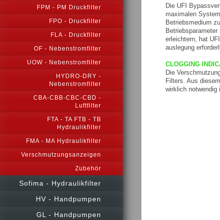
Die UFI Bypassvent
FPM - PM Druckfilter
maximalen System, 
FPO - Druckfilter
Betriebsmedium zur
Betriebsparameter 
FLA - Druckfilter
erleichtern, hat UF
auslegung erforderl
OF - Nebenstromfilter
UOW - Nebenstromfilter
CLOGGING INDIC
Die Verschmutzungs
HYDRO-DRY -
Filters. Aus diese
Nebenstromfilter
wirklich notwendig i
CBA-CBB-CBC-CBD -
Luftfilter
FTA - TA FTB - TB
Hydraulikfilter
FMA - MA Hydraulikfilter
Verschmutzungsanzeigen
Zubehör
Sofima - Hydraulikfilter
HV - Handpumpen
GL - Handpumpen