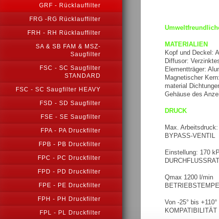
GRF - Rücklauffilter
FRG -RG Rücklauffilter
Umweltfreundliche
FRH - RH Rücklauffilter
MATERIALIEN
SA & SB FAM & MSZ-
Kopf und Deckel: 
Saugfilter
Diffusor: Verzinkte
FSC - SC Saugfilter
Elementträger: Alu
STANDARD
Magnetischer Kern:
material Dichtunge
FSC - SC Saugfilter HEAVY
Gehäuse des Anzei
FSD - SD Saugfilter
DRUCK
FSE - SE Saugfilter
Max. Arbeitsdruck:
FPA - PA Druckfilter
BYPASS-VENTIL
FPB - PB Druckfilter
Einstellung: 170 k
FPC - PC Druckfilter
DURCHFLUSSRA
FPD - PD Druckfilter
Qmax 1200 l/min
BETRIEBSTEMP
FPE - PE Druckfilter
FPH - PH Druckfilter
Von -25° bis +110°
KOMPATIBILITÄT 
FPL - PL Druckfilter