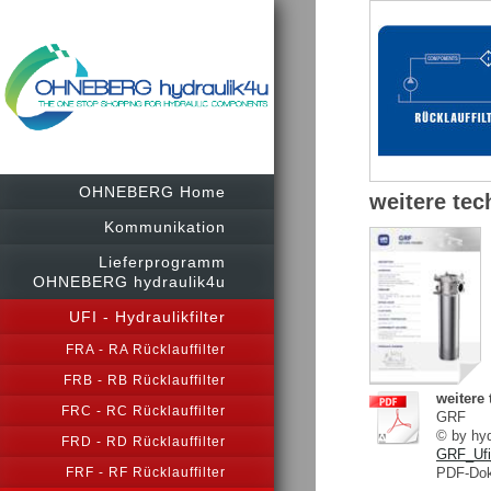
OHNEBERG Home
weitere te
Kommunikation
Lieferprogramm
OHNEBERG hydraulik4u
UFI - Hydraulikfilter
FRA - RA Rücklauffilter
FRB - RB Rücklauffilter
weitere
FRC - RC Rücklauffilter
GRF
© by h
FRD - RD Rücklauffilter
GRF_Ufi
PDF-Dok
FRF - RF Rücklauffilter