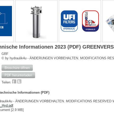
chnische Informationen 2023 (PDF) GREENVER
GRF
© by hydraulik4u - ÄNDERUNGEN VORBEHALTEN. MODIFICATIONS R
Broschüre öffnen
PDF herunterladen
Teilen:
 technische Informationen (PDF)
ydraulik4u - ÄNDERUNGEN VORBEHALTEN. MODIFICATIONS RESERVED 
_Hyd.pdf
ument [2.9 MB]