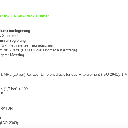
r In-Out-Tank-Rücklauffilter
Aluminiumlegierung
s Stahlblech
miniumlegierung
 Synthethisiertes magnetisches
n: NBR Nitril (FKM Fluorelastomer auf Anfrage)
gers: Messing
 1 MPa (10 bar) Kollaps, Differenzdruck für das Filterelement (ISO 2941): 1 M
Pa (1,7 bar) ± 10%
TE
ERATUR
 C
(ISO 2943)