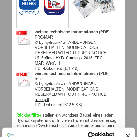
weitere technische Informationen (PDF)
FRC-MAR
© by hydraulik4u - ÄNDERUNGEN
VORBEHALTEN. MODIFICATIONS
RESERVED WITHOUT PRIOR NOTICE.
Ufi-Sofima_HYD_Catalogo_2018_FRC-
MAR_Web[...]
PDF-Dokument [1.4 MB]
weitere technische Informationen (PDF)
rc_e
© by hydraulik4u - ÄNDERUNGEN
VORBEHALTEN. MODIFICATIONS
RESERVED WITHOUT PRIOR NOTICE.
rc_e.pdf
PDF-Dokument [812.5 KB]
Rücklauffilter
stellen ein wichtiges Bauteil eines jeden
Hydrauliksystems dar. In vielen Fällen ist dies der einzig
vorhandene “Systemschutz”. Aus diesem Grund ist eine
sorgfältige Auswahl erforderlich, um eine maximale
Leistungsfähigkeit des Systems sicherzustellen.