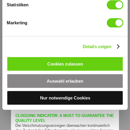
UFI
Statistiken
Mit den eingebauten UFI Bypassventilen können die UFI
Rücklauffilter variable Volumenströme ohne Beschädigung
oder Kollaps des Filterelementes tolerieren. Dies erlaubt
eine höhere Systemleistung und niedrigere Kosten.
Marketing
UFI BYPASS TECHNOLOGIE
Die UFI Bypassventile der UFI Rücklauffilter werden mit
großen Volumenstrom Durchgängen hergestellt, die
Details zeigen
niedrigen Differenzdruck verursachen und einen maximalen
System, Filter und Elementschutz darstellen im Falle
hoher Durchflusspitzen. Hohe Durchflusspitzen erlauben
den Zugang von verschmutztem Betriebsmedium zurück
Cookies zulassen
zum Tank. Aus diesem Grunde ist eine korrekte und
ausreichende Größenauswahl der Filter unter
Berücksichtigung aller Betriebsparameter sehr wichtig. Um
Auswahl erlauben
diese Möglichkeit auszuschließen und Ihnen die richtige
Größenauswahl der UFI Rücklauffilter für Ihre Anwendung
zu erleichtern, hat UFI eine Schnellauswahltabelle
entwickelt, die Ihnen auf den folgenden Seiten alle
Nur notwendige Cookies
Betriebsparameter aufzeigt, die zur korrekten Filter-
auslegung erforderlich sind.
CLOGGING INDICATOR: A MUST TO GUARANTEE THE
QUALITY LEVEL
Die Verschmutzungsanzeigen überwachen kontinuierlich